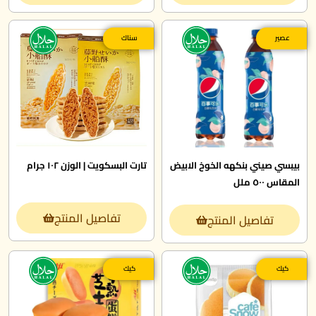
عصير
سناك
بيبسي صيني بنكهه الخوخ الابيض
تارت البسكويت | الوزن ١٠٢ جرام
المقاس ٥٠٠ ملل
تفاصيل المنتج
تفاصيل المنتج
كيك
كيك