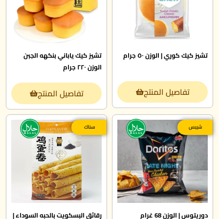
تشيز كيك كوري | الوزن ٥٠ جرام
تشيز كيك ياباني بنكهه الجبن
الوزن ٢٢٠ جرام
تفاصيل المنتج
تفاصيل المنتج
شيبس
سناك
دوريتوس | الوزن 68 غرام
رقائق البسكويت بالحبه السوداء |