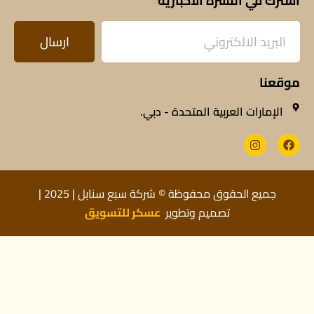
اشترك في النشرة الاخبارية
ارسال
موقعنا
الإمارات العربية المتحدة - دبي.
جميع الحقوق محفوظة © شركة سبع سنابل | 2025 |
Optimized by Seraphinite Accelerator
تصميم وتطوير
عسكر للتسويق
Turns on site high speed to be attractive for people and search engines.