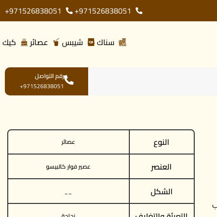
971526838051+
971526838051+
سناك
شيبس
عصائر
كيك
رقم التواصل
971526838051+
النوع
عصائر
العنصر
عصير فوار كالبيسو
الشكل
__
وب
التعبئة والتغليف
زجاجة