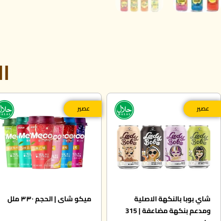
ال
عصير
عصير
شاي بوبا بالنكهة الاصلية
ميكو شاى | الحجم ٣٣٠ ملل
ومدعم بنكهة مضاعفة | 315