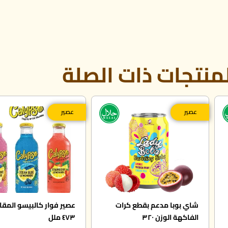
منتجات ذات الصلة
عصير
عصير
شاي بوبا مدعم بقطع كرات
عصير فوار كالبيسو المق
الفاكهة الوزن ٣٢٠
٤٧٣ ملل