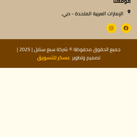
موقعنا
الإمارات العربية المتحدة - دبي.
جميع الحقوق محفوظة © شركة سبع سنابل | 2025 |
Optimized by Seraphinite Accelerator
تصميم وتطوير
عسكر للتسويق
Turns on site high speed to be attractive for people and search engines.