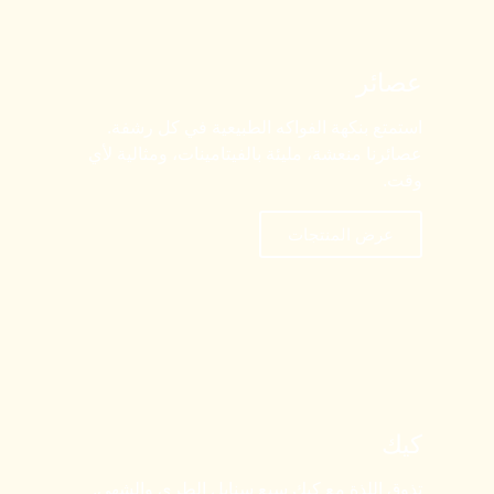
عصائر
استمتع بنكهة الفواكه الطبيعية في كل رشفة.
عصائرنا منعشة، مليئة بالفيتامينات، ومثالية لأي
وقت.
عرض المنتجات
كيك
تذوق اللذة مع كيك سبع سنابل الطري والشهي.